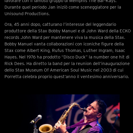
lavorare con il famoso gruppo di Memphis The Bar-Kays.
Durante quel periodo Jan iniziò come sceneggiatore per la
Unisound Productions.
Ora, 45 anni dopo, catturano l’interesse del leggendario
produttore della Stax Bobby Manuel e di John Ward della ECKO
records John Ward per mantenere viva la musica della Stax.
Bobby Manuel vanta collaborazioni con iconiche figure della
Stax come Albert King, Rufus Thomas, Luther Ingram, Isaac
Hayes. Nel 1976 ha prodotto “Disco Duck” la number one hit di
Rick Dees. Ha diretto la band per la reunion dell’inaugurazione
dello Stax Museum Of American Soul Music nel 2003 di cui
Porretta celebra proprio quest’anno il ventesimo anniversario.