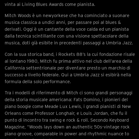
vinta ai Living Blues Awards come pianista.
Mitch Woods è un newyorkese che ha cominciato a suonare
musica classica a undici anni, per passare poi al blues &
derivati. Oggi è un cantante della voce calda ed un pianista
dalla tecnica scintillante con una visione spettacolare della
musica, doti già esibite in precedenti passaggi a Umbria Jazz.
Con la sua storica band, i Rockets 88’s la cui fondazione risale
al lontano 1980, Mitch fu prima attivo nei club dell’area della
California settentrionale per diventare presto un marchio di
successo a livello federale. Qui a Umbria Jazz si esibirà nella
formula della solo performance.
Tra i modelli di riferimento di Mitch ci sono grandi personaggi
della storia musicale americana: Fats Domino, i pionieri del
piano boogie come Meade Lux Lewis, i grandi pianisti di New
Orleans come Professor Longhair, e Louis Jordan, che fu il
punto di incontro tra swing e rock & roll. Secondo Keyboard
Magazine, “Woods lays down an authentic 50s-vintage rock
piano groove, comparable in power and rhythmic nuance to