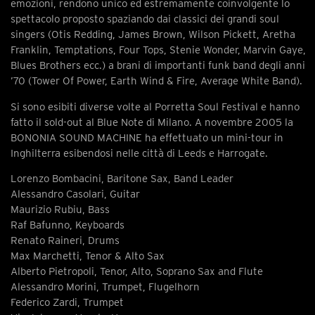
emozioni, rendono unico ed estremamente coinvolgente lo
spettacolo proposto spaziando dai classici dei grandi soul
singers (Otis Redding, James Brown, Wilson Pickett, Aretha
Franklin, Temptations, Four Tops, Stenie Wonder, Marvin Gaye,
Blues Brothers ecc.) a brani di importanti funk band degli anni
’70 (Tower Of Power, Earth Wind & Fire, Average White Band).
Si sono esibiti diverse volte al Porretta Soul Festival e hanno
fatto il sold-out al Blue Note di Milano. A novembre 2005 la
BONONIA SOUND MACHINE ha effettuato un mini-tour in
Inghilterra esibendosi nelle città di Leeds e Harrogate.
Lorenzo Bombacini, Baritone Sax, Band Leader
Alessandro Casolari, Guitar
Maurizio Rubiu, Bass
Raf Bafunno, Keyboards
Renato Raineri, Drums
Max Marchetti, Tenor & Alto Sax
Alberto Pietropoli, Tenor, Alto, Soprano Sax and Flute
Alessandro Morini, Trumpet, Flugelhorn
Federico Zardi, Trumpet