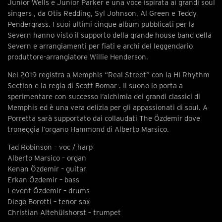
Junior Wells e Junior Parker e una voce ispirata ai grandi soul
singers , da Otis Redding, Syl Johnson, Al Green e Teddy
Pendergrass. I suoi ultimi cinque album pubblicati per la
Severn hanno visto il supporto della grande house band della
Severn e arrangiamenti per fiati e archi del leggendario
produttore-arrangiatore Willie Henderson.
Nel 2019 registra a Memphis “Real Street” con la HI Rhythm
Section e la regia di Scott Bomar . Il suono lo porta a
sperimentare con successo l’alchimia dei grandi classici di
Memphis ed è una vera delizia per gli appassionati di soul. A
Porretta sarà supportato dai collaudati The Özdemir dove
troneggia l’organo Hammond di Alberto Marsico.
Tad Robinson – voc / harp
Alberto Marsico – organ
Kenan Özdemir – guitar
Erkan Özdemir – bass
Levent Özdemir – drums
Diego Borotti – tenor sax
Christian Altehülshorst – trumpet