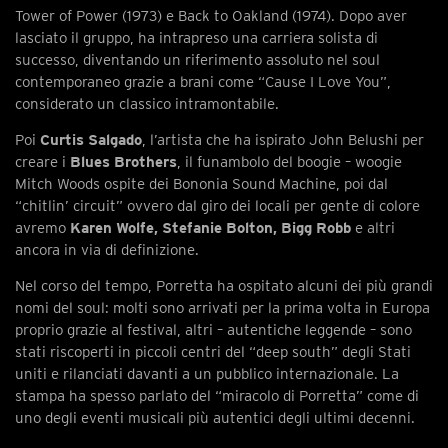
Tower of Power (1973) e Back to Oakland (1974). Dopo aver
lasciato il gruppo, ha intrapreso una carriera solista di
successo, diventando un riferimento assoluto nel soul
contemporaneo grazie a brani come “Cause I Love You”,
considerato un classico intramontabile.
Poi
Curtis Salgado
, l’artista che ha ispirato John Belushi per
creare i
Blues Brothers
, il funambolo del boogie – woogie
Mitch Woods ospite dei Bononia Sound Machine, poi dal
“chitlin’ circuit” ovvero dal giro dei locali per gente di colore
avremo
Karen Wolfe, Stefanie Bolton, Bigg Robb
e altri
ancora in via di definizione.
Nel corso del tempo, Porretta ha ospitato alcuni dei più grandi
nomi del soul: molti sono arrivati per la prima volta in Europa
proprio grazie al festival, altri – autentiche leggende – sono
stati riscoperti in piccoli centri del “deep south” degli Stati
uniti e rilanciati davanti a un pubblico internazionale. La
stampa ha spesso parlato del “miracolo di Porretta” come di
uno degli eventi musicali più autentici degli ultimi decenni.