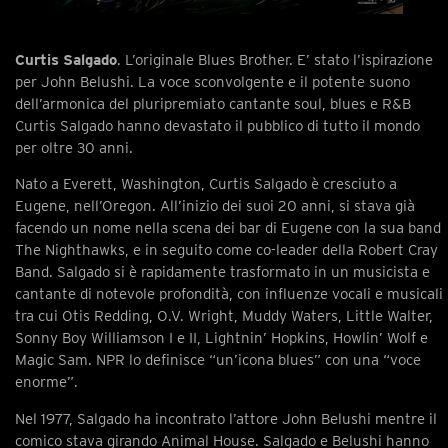
Curtis Salgado
. L’originale Blues Brother. E’ stato l’ispirazione
per John Belushi. La voce sconvolgente e il potente suono
dell’armonica del pluripremiato cantante soul, blues e R&B
Curtis Salgado hanno devastato il pubblico di tutto il mondo
per oltre 30 anni.
Nato a Everett, Washington, Curtis Salgado è cresciuto a
Eugene, nell’Oregon. All’inizio dei suoi 20 anni, si stava già
facendo un nome nella scena dei bar di Eugene con la sua band
The Nighthawks, e in seguito come co-leader della Robert Cray
Band. Salgado si è rapidamente trasformato in un musicista e
cantante di notevole profondità, con influenze vocali e musicali
tra cui Otis Redding, O.V. Wright, Muddy Waters, Little Walter,
Sonny Boy Williamson I e II, Lightnin’ Hopkins, Howlin’ Wolf e
Magic Sam. NPR lo definisce “un’icona blues” con una “voce
enorme”.
Nel 1977, Salgado ha incontrato l’attore John Belushi mentre il
comico stava girando Animal House. Salgado e Belushi hanno