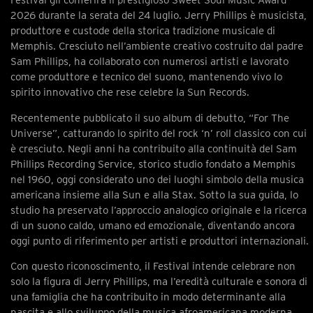
Festival gli conferirà il prestigioso Sweet Soul Music Award
2026 durante la serata del 24 luglio. Jerry Phillips è musicista,
produttore e custode della storica tradizione musicale di
Memphis. Cresciuto nell’ambiente creativo costruito dal padre
Sam Phillips, ha collaborato con numerosi artisti e lavorato
come produttore e tecnico del suono, mantenendo vivo lo
spirito innovativo che rese celebre la Sun Records.
Recentemente pubblicato il suo album di debutto, “For The
Universe”, catturando lo spirito del rock ‘n’ roll classico con cui
è cresciuto. Negli anni ha contribuito alla continuità del Sam
Phillips Recording Service, storico studio fondato a Memphis
nel 1960, oggi considerato uno dei luoghi simbolo della musica
americana insieme alla Sun e alla Stax. Sotto la sua guida, lo
studio ha preservato l’approccio analogico originale e la ricerca
di un suono caldo, umano ed emozionale, diventando ancora
oggi punto di riferimento per artisti e produttori internazionali.
Con questo riconoscimento, il Festival intende celebrare non
solo la figura di Jerry Phillips, ma l’eredità culturale e sonora di
una famiglia che ha contribuito in modo determinante alla
nascita e allo sviluppo della musica afroamericana moderna,