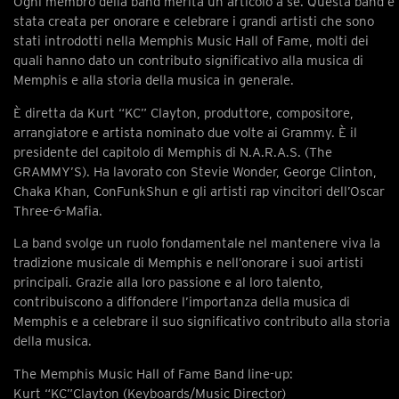
Ogni membro della band merita un articolo a sé. Questa band è
stata creata per onorare e celebrare i grandi artisti che sono
stati introdotti nella Memphis Music Hall of Fame, molti dei
quali hanno dato un contributo significativo alla musica di
Memphis e alla storia della musica in generale.
È diretta da Kurt “KC” Clayton, produttore, compositore,
arrangiatore e artista nominato due volte ai Grammy. È il
presidente del capitolo di Memphis di N.A.R.A.S. (The
GRAMMY’S). Ha lavorato con Stevie Wonder, George Clinton,
Chaka Khan, ConFunkShun e gli artisti rap vincitori dell’Oscar
Three-6-Mafia.
La band svolge un ruolo fondamentale nel mantenere viva la
tradizione musicale di Memphis e nell’onorare i suoi artisti
principali. Grazie alla loro passione e al loro talento,
contribuiscono a diffondere l’importanza della musica di
Memphis e a celebrare il suo significativo contributo alla storia
della musica.
The Memphis Music Hall of Fame Band line-up:
Kurt “KC”Clayton (Keyboards/Music Director)