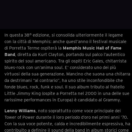
In questa 38° edizione, si consolida ulteriormente il legame
con la città di Memphis: anche quest’anno il festival musicale
di Porretta Terme ospiterà la
Memphis Music Hall of Fame
Band
, diretta da Kurt Clayton, portando sul palco l’autentico
spirito del soul americano. Tra gli ospiti Eric Gales, chitarrista
blues-rock con un’anima soul. E’ considerato uno dei più
virtuosi della sua generazione. Mancino che suona una chitarra
da destrimani “al contrario”, ha uno stile inconfondibile che
fonde blues, rock, funk e soul. Il suo album tributo al fratello
Little Jimmy King (ospite a Porretta nel 2000 in una delle sue
rarissime performances in Europa) è candidato al Grammy.
Lenny Williams
, noto soprattutto come voce principale dei
Tower of Power durante il loro periodo d’oro nei primi anni ’70.
Con la sua voce potente, calda e incredibilmente espressiva, ha
contribuito a definire il sound della band in album storici come