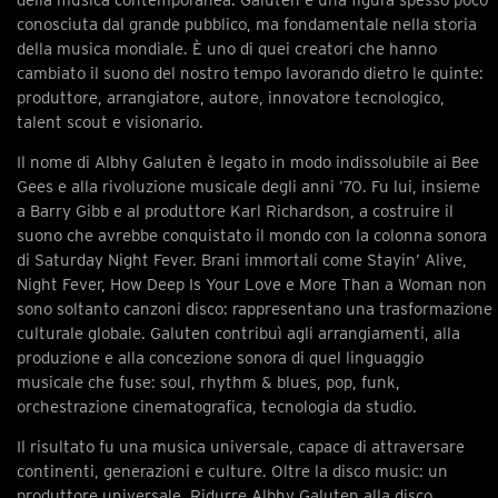
conosciuta dal grande pubblico, ma fondamentale nella storia
della musica mondiale. È uno di quei creatori che hanno
cambiato il suono del nostro tempo lavorando dietro le quinte:
produttore, arrangiatore, autore, innovatore tecnologico,
talent scout e visionario.
Il nome di Albhy Galuten è legato in modo indissolubile ai Bee
Gees e alla rivoluzione musicale degli anni ’70. Fu lui, insieme
a Barry Gibb e al produttore Karl Richardson, a costruire il
suono che avrebbe conquistato il mondo con la colonna sonora
di Saturday Night Fever. Brani immortali come Stayin’ Alive,
Night Fever, How Deep Is Your Love e More Than a Woman non
sono soltanto canzoni disco: rappresentano una trasformazione
culturale globale. Galuten contribuì agli arrangiamenti, alla
produzione e alla concezione sonora di quel linguaggio
musicale che fuse: soul, rhythm & blues, pop, funk,
orchestrazione cinematografica, tecnologia da studio.
Il risultato fu una musica universale, capace di attraversare
continenti, generazioni e culture. Oltre la disco music: un
produttore universale. Ridurre Albhy Galuten alla disco