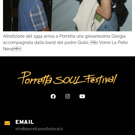
All’edizione del 1994 arriva a Porretta una giovanissima Giorgia,
accompagnata dalla band del padre Giulio, Io Vorrei La Pelle
Nera.
EMAIL
info@porrettasoulfestival.it